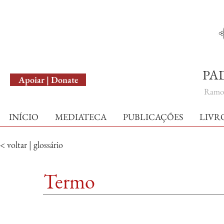
English Version
PA
Apoiar | Donate
Ramo 
INÍCIO
MEDIATECA
PUBLICAÇÕES
LIVR
< voltar | glossário
Termo