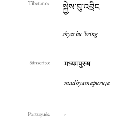
Tibetano:
སྐྱེས་བུ་འབྲིང
skyes bu 'bring
Sânscrito:
मध्यमपुरुष
madhyamapuruṣa
-
Português: