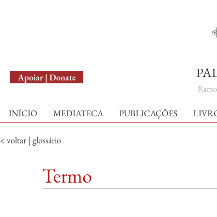
English Version
PA
Apoiar | Donate
Ramo 
INÍCIO
MEDIATECA
PUBLICAÇÕES
LIVR
< voltar | glossário
Termo