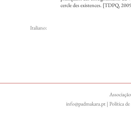
cercle des existences. [TDPQ, 200
Italiano:
Associação
info@padmakara.pt
|
Política d