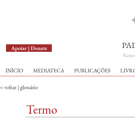
English Version
PA
Apoiar | Donate
Ramo 
INÍCIO
MEDIATECA
PUBLICAÇÕES
LIVR
< voltar | glossário
Termo