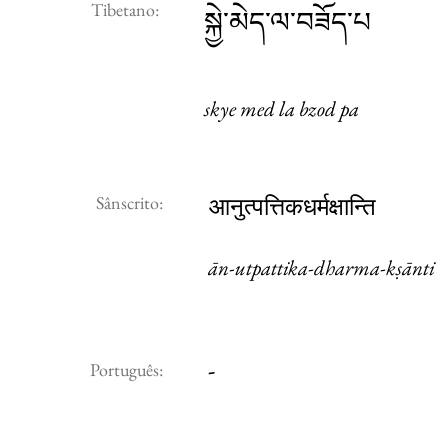
Tibetano:
སྐྱེ་མེད་ལ་བཟོད་པ
skye med la bzod pa
Sânscrito:
आनुत्पत्तिकधर्मक्षान्ति
ān-utpattika-dharma-kṣānti
-
Português: