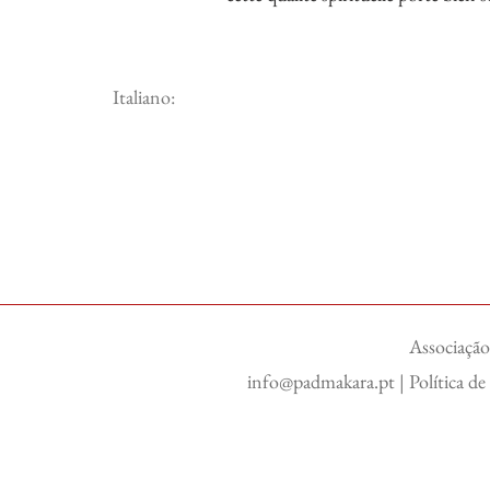
Italiano:
Associação
info@padmakara.pt
|
Política d