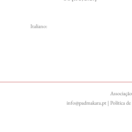
Italiano:
Associação
info@padmakara.pt
|
Política d