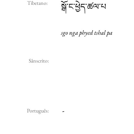
Tibetano:
སྒོ་ང་ཕྱེད་ཚལ་པ
sgo nga phyed tshal pa
Sânscrito:
-
Português: