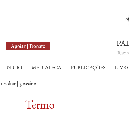
English Version
PA
Apoiar | Donate
Ramo 
INÍCIO
MEDIATECA
PUBLICAÇÕES
LIVR
< voltar | glossário
Termo