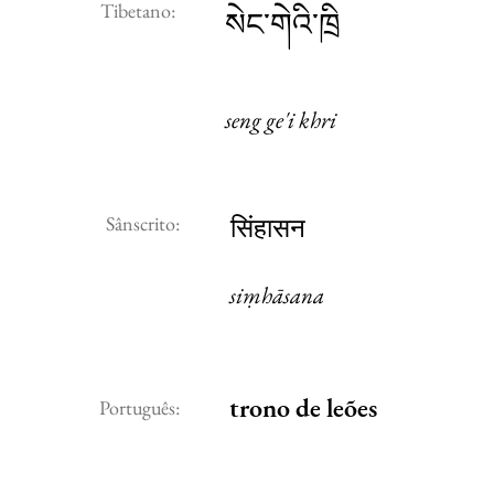
Tibetano:
སེང་གེའི་ཁྲི
seng ge'i khri
Sânscrito:
सिंहासन
siṃhāsana
trono de leões
Português: