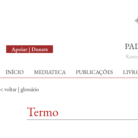
English Version
PA
Apoiar | Donate
Ramo 
INÍCIO
MEDIATECA
PUBLICAÇÕES
LIVR
< voltar | glossário
Termo