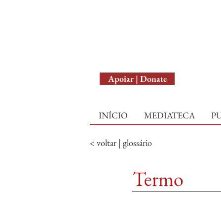
English Version
Apoiar | Donate
INÍCIO
MEDIATECA
P
< voltar | glossário
Termo