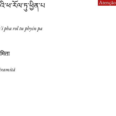
Atenção:
པའི་ཕ་རོལ་ཏུ་ཕྱིན་པ
'i pha rol tu phyin pa
मिता
āramitā