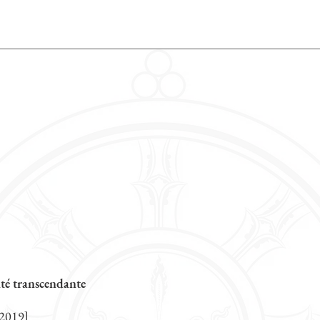
ité transcendante
2019]