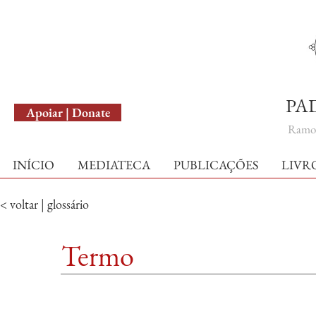
English Version
PA
Apoiar | Donate
Ramo 
INÍCIO
MEDIATECA
PUBLICAÇÕES
LIVR
< voltar | glossário
Termo