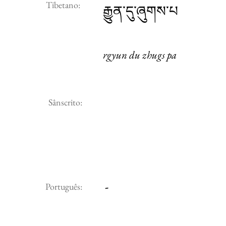
Tibetano:
རྒྱུན་དུ་ཞུགས་པ
rgyun du zhugs pa
Sânscrito:
-
Português: