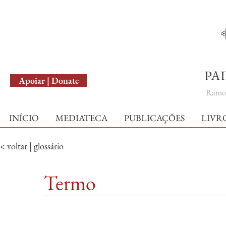
English Version
PA
Apoiar | Donate
Ramo 
INÍCIO
MEDIATECA
PUBLICAÇÕES
LIVR
< voltar | glossário
Termo