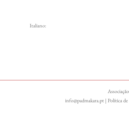
Italiano:
Associação
info@padmakara.pt
|
Política d