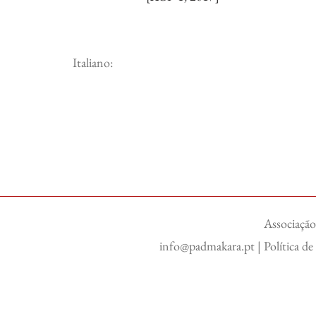
Italiano:
Associação
info@padmakara.pt
|
Política d