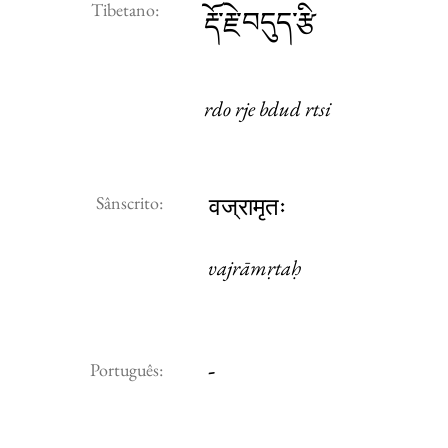
Tibetano:
རྡོ་རྗེ་བདུད་རྩི
rdo rje bdud rtsi
Sânscrito:
वज्रामृतः
vajrāmṛtaḥ
-
Português: