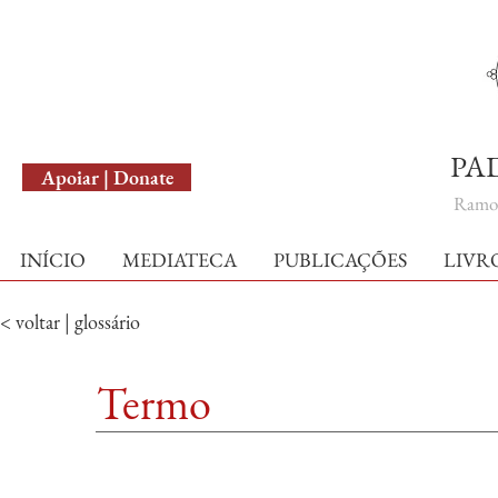
English Version
PA
Apoiar | Donate
Ramo 
INÍCIO
MEDIATECA
PUBLICAÇÕES
LIVR
< voltar | glossário
Termo