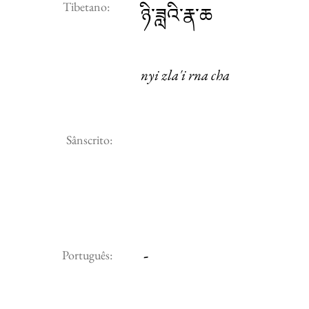
Tibetano:
ཉི་ཟླའི་རྣ་ཆ
nyi zla'i rna cha
Sânscrito:
-
Português: