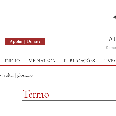
English Version
PA
Apoiar | Donate
Ramo 
INÍCIO
MEDIATECA
PUBLICAÇÕES
LIVR
< voltar | glossário
Termo