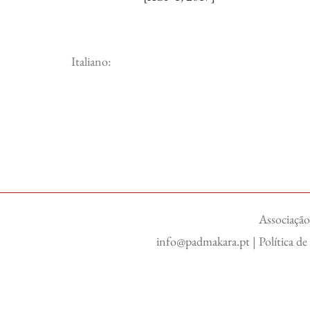
Italiano:
Associação
info@padmakara.pt
|
Política d