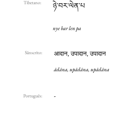
Tibetano:
ཉེ་བར་ལེན་པ
nye bar len pa
Sânscrito:
आदान, उपादान, उपादान
ādāna, upādāna, upādāna
-
Português: