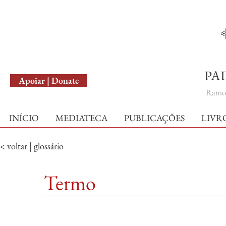
English Version
PA
Apoiar | Donate
Ramo 
INÍCIO
MEDIATECA
PUBLICAÇÕES
LIVR
< voltar | glossário
Termo