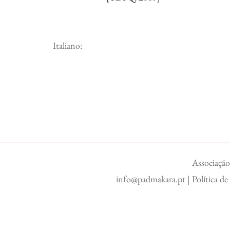
Italiano:
Associação
info@padmakara.pt
|
Política d