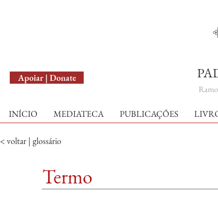
English Version
PA
Apoiar | Donate
Ramo 
INÍCIO
MEDIATECA
PUBLICAÇÕES
LIVR
< voltar | glossário
Termo