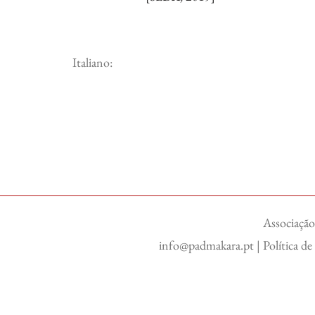
Italiano:
Associação
info@padmakara.pt
|
Política d