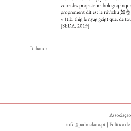
voire des projecteurs holographiqu
proprement dit est le rúyìzhū 如意珠
» (tib. thig le nyag gcig) que, de t
[SEDA, 2019]
Italiano:
Associação
info@padmakara.pt
|
Política d