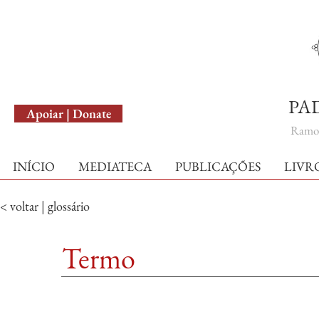
English Version
PA
Apoiar | Donate
Ramo 
INÍCIO
MEDIATECA
PUBLICAÇÕES
LIVR
< voltar | glossário
Termo