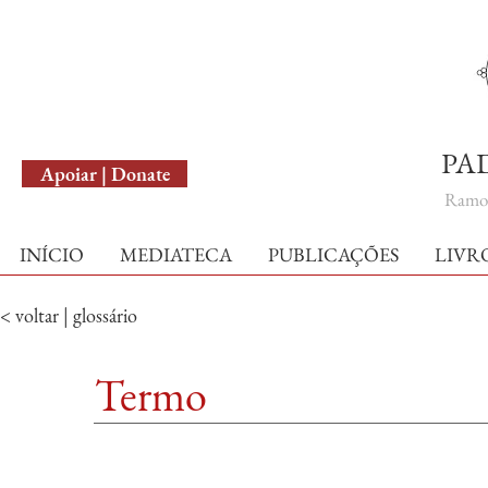
English Version
PA
Apoiar | Donate
Ramo 
INÍCIO
MEDIATECA
PUBLICAÇÕES
LIVR
< voltar | glossário
Termo