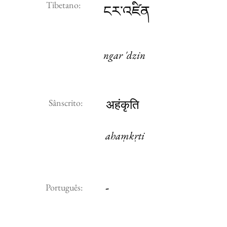
Tibetano:
ངར་འཛིན
ngar 'dzin
Sânscrito:
अहंकृति
ahaṃkṛti
-
Português: