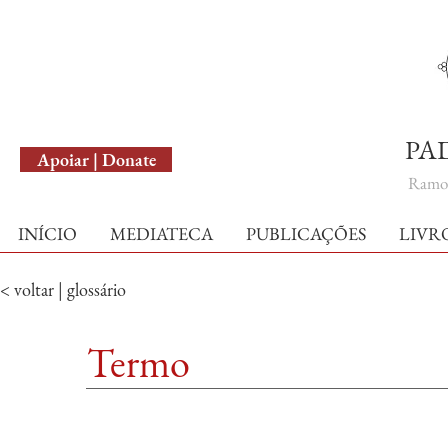
English Version
PA
Apoiar | Donate
Ramo 
INÍCIO
MEDIATECA
PUBLICAÇÕES
LIVR
< voltar | glossário
Termo