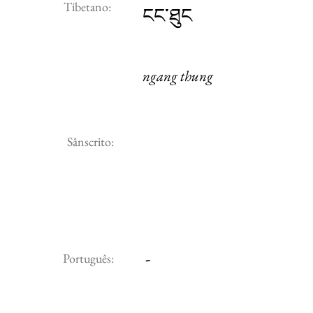
Tibetano:
ངང་ཐུང
ngang thung
Sânscrito:
-
Português: