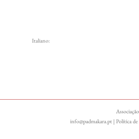
Italiano:
Associação
info@padmakara.pt
|
Política d