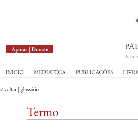
English Version
PA
Apoiar | Donate
Ramo 
INÍCIO
MEDIATECA
PUBLICAÇÕES
LIVR
< voltar | glossário
Termo