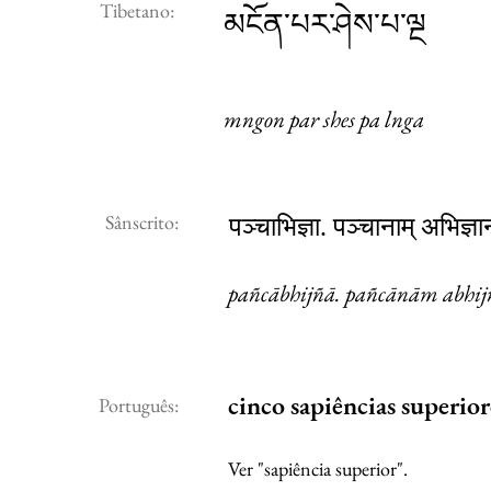
Tibetano:
མངོན་པར་ཤེས་པ་ལྔ
mngon par shes pa lnga
Sânscrito:
पञ्चाभिज्ञा. पञ्चानाम् अभिज्ञा
pañcābhijñā. pañcānām abhi
cinco sapiências superior
Português:
Ver "sapiência superior".