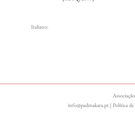
Italiano:
Associação
info@padmakara.pt
|
Política d