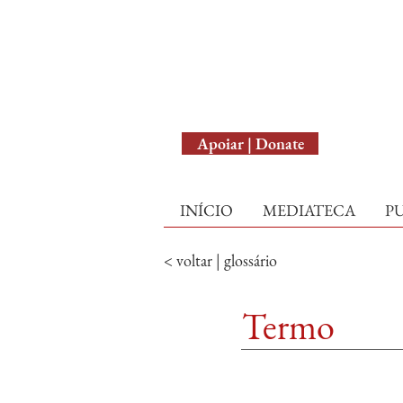
English Version
Apoiar | Donate
INÍCIO
MEDIATECA
P
< voltar | glossário
Termo