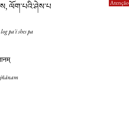
Atenção:
ེས, ལོག་པའི་ཤེས་པ
 log pa'i shes pa
ञानम्
ājñānam