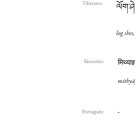
Tibetano:
ལོག་ཤ
log shes,
Sânscrito:
मिथ्याज्
mithy
-
Português: