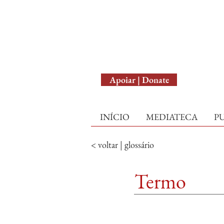
English Version
Apoiar | Donate
INÍCIO
MEDIATECA
P
< voltar | glossário
Termo