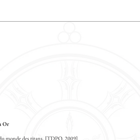
n Or
 du monde des titans. [TDPQ, 2009]