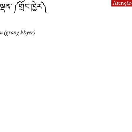
Atenção:
ལྡན་༼གྲོང་ཁྱེར༽
an (grong khyer)