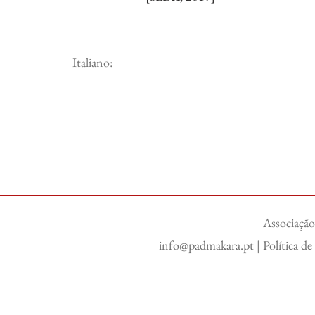
Italiano:
Associação
info@padmakara.pt
|
Política d