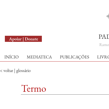
English Version
PA
Apoiar | Donate
Ramo 
INÍCIO
MEDIATECA
PUBLICAÇÕES
LIVR
< voltar | glossário
Termo