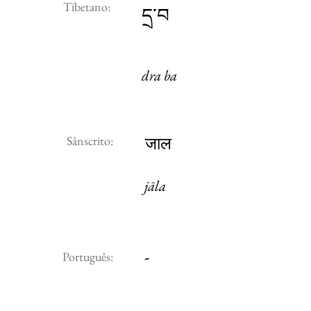
Tibetano:
དྲ་བ
dra ba
Sânscrito:
जाल
jāla
-
Português: