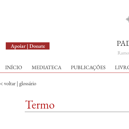
English Version
PA
Apoiar | Donate
Ramo 
INÍCIO
MEDIATECA
PUBLICAÇÕES
LIVR
< voltar | glossário
Termo