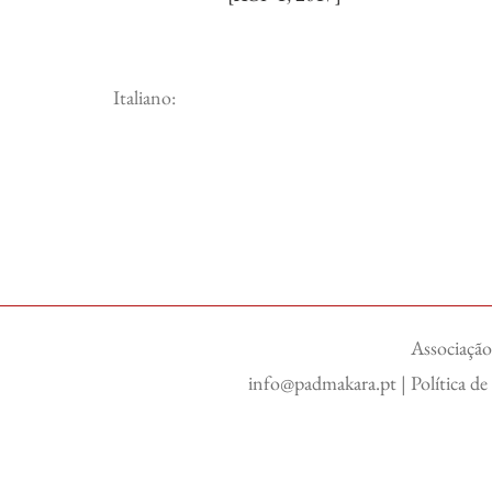
Italiano:
Associação
info@padmakara.pt
|
Política d