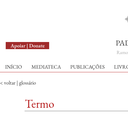
English Version
PA
Apoiar | Donate
Ramo 
INÍCIO
MEDIATECA
PUBLICAÇÕES
LIVR
< voltar | glossário
Termo