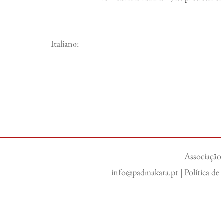
Italiano:
Associação
info@padmakara.pt
|
Política d