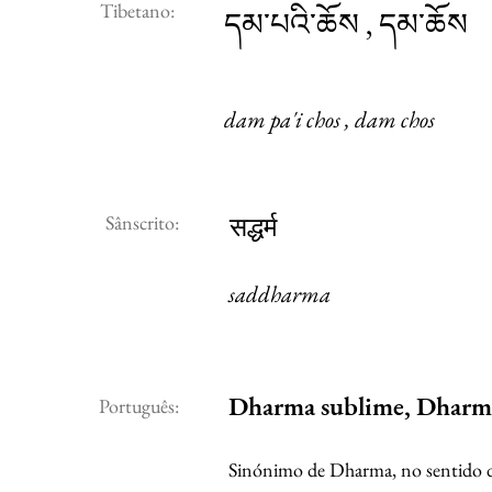
Tibetano:
དམ་པའི་ཆོས , དམ་ཆོས
dam pa'i chos , dam chos
Sânscrito:
सद्धर्म
saddharma
Dharma sublime, Dharm
Português:
Sinónimo de Dharma, no sentido 