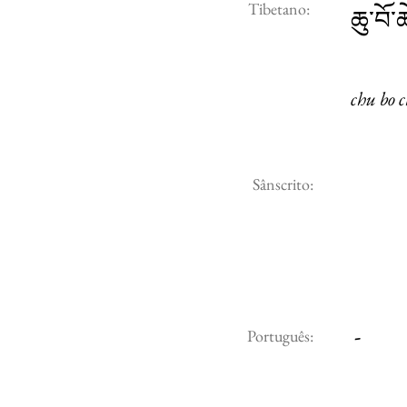
Tibetano:
ཆུ་བོ་
chu bo 
Sânscrito:
-
Português: