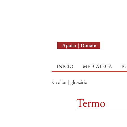
English Version
Apoiar | Donate
INÍCIO
MEDIATECA
P
< voltar | glossário
Termo