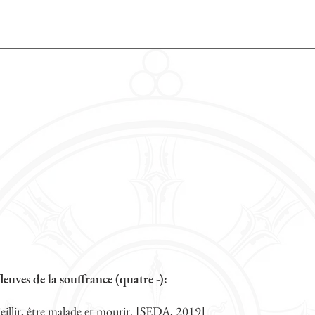
leuves de la souffrance (quatre -):
vieillir, être malade et mourir. [SEDA, 2019]