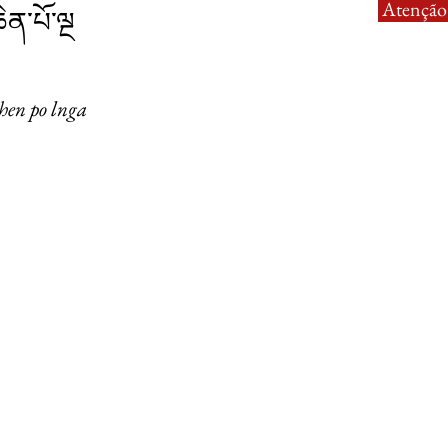
Atenção:
ཆེན་པོ་ལྔ
chen po lnga