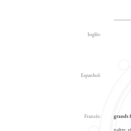
Inglês:
Espanhol:
Francês:
grands f
naître, 