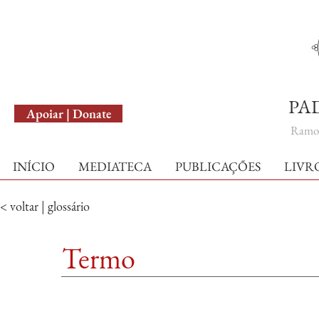
English Version
PA
Apoiar | Donate
Ramo 
INÍCIO
MEDIATECA
PUBLICAÇÕES
LIVR
< voltar | glossário
Termo