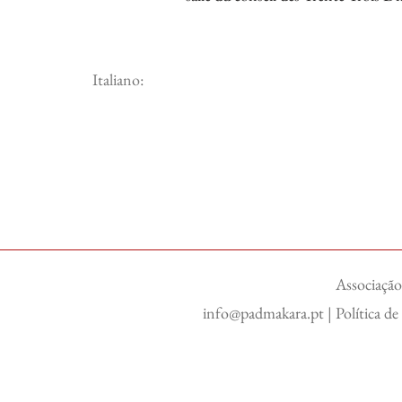
Italiano:
Associação
info@padmakara.pt
|
Política d