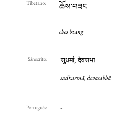
Tibetano:
ཆོས་བཟང
chos bzang
Sânscrito:
सुधर्मा, देवसभा
sudharmā, devasabhā
-
Português: