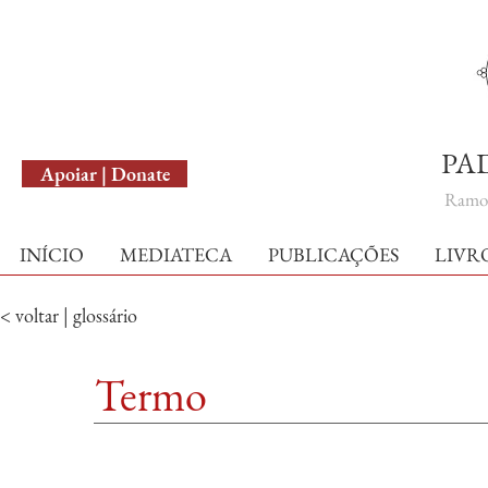
English Version
PA
Apoiar | Donate
Ramo 
INÍCIO
MEDIATECA
PUBLICAÇÕES
LIVR
< voltar | glossário
Termo