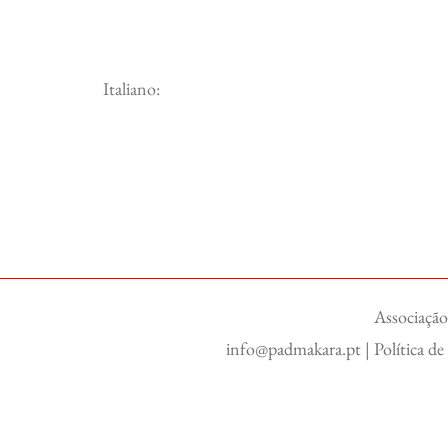
Italiano:
Associação
info@padmakara.pt
|
Política d