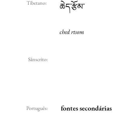
Tibetano:
ཆེད་རྩོམ་
ched rtsom
Sânscrito:
fontes secondárias
Português: