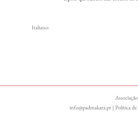
Italiano:
Associação
info@padmakara.pt
|
Política d