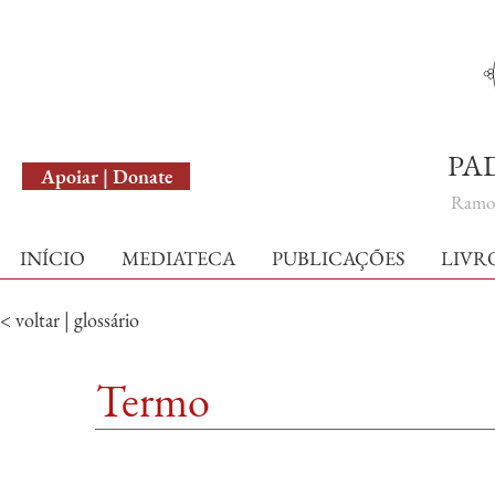
English Version
PA
Apoiar | Donate
Ramo 
INÍCIO
MEDIATECA
PUBLICAÇÕES
LIVR
< voltar | glossário
Termo