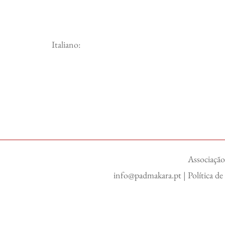
Italiano:
Associação
info@padmakara.pt
|
Política d