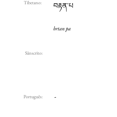
Tibetano:
བརྟན་པ
brtan pa
Sânscrito:
-
Português: