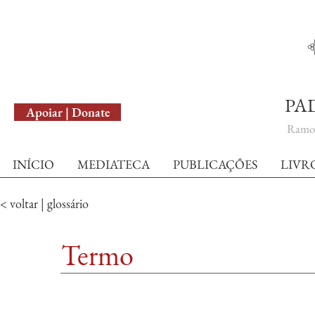
English Version
PA
Apoiar | Donate
Ramo 
INÍCIO
MEDIATECA
PUBLICAÇÕES
LIVR
< voltar | glossário
Termo