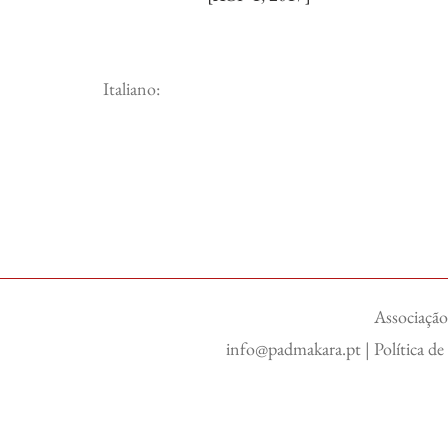
Italiano:
Associação
info@padmakara.pt
|
Política d