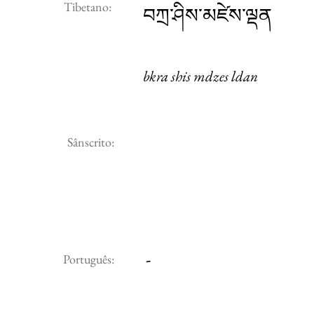
Tibetano:
བཀྲ་ཤིས་མཛེས་ལྡན
bkra shis mdzes ldan
Sânscrito:
-
Português: