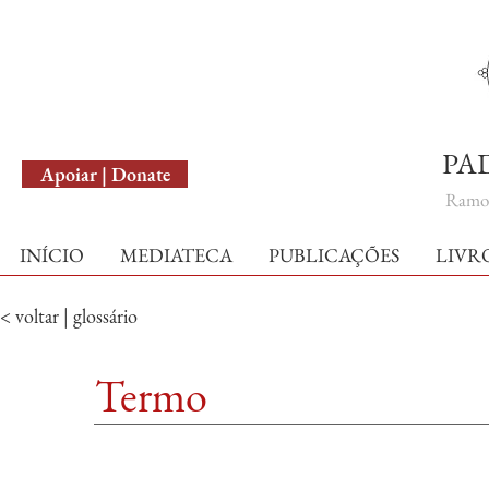
English Version
PA
Apoiar | Donate
Ramo 
INÍCIO
MEDIATECA
PUBLICAÇÕES
LIVR
< voltar | glossário
Termo