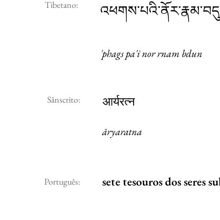
Tibetano:
འཕགས་པའི་ནོར་རྣམ་བད
'phags pa'i nor rnam bdun
Sânscrito:
आर्यरत्न
āryaratna
sete tesouros dos seres s
Português: