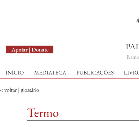
English Version
PA
Apoiar | Donate
Ramo 
INÍCIO
MEDIATECA
PUBLICAÇÕES
LIVR
< voltar | glossário
Termo