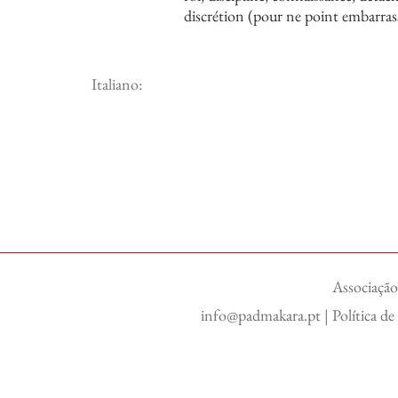
discrétion (pour ne point embarra
Italiano:
Associação
info@padmakara.pt
|
Política d