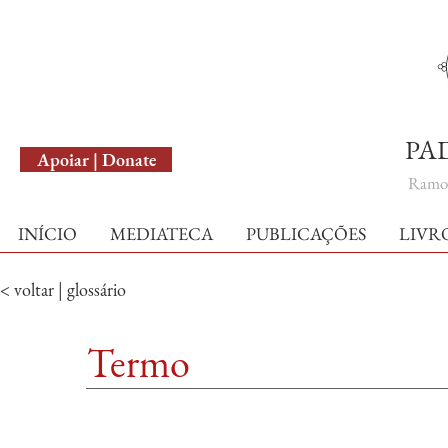
English Version
PA
Apoiar | Donate
Ramo 
INÍCIO
MEDIATECA
PUBLICAÇÕES
LIVR
< voltar | glossário
Termo