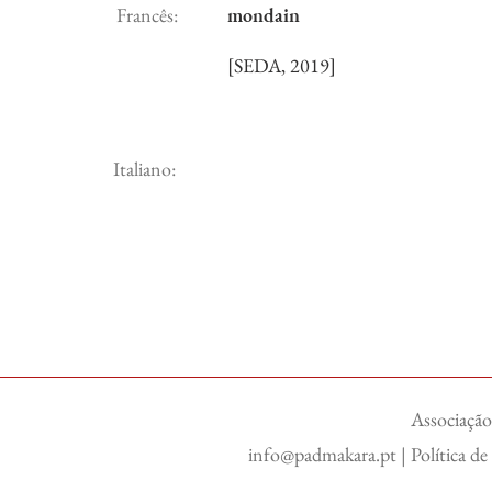
Francês:
mondain
[SEDA, 2019]
Italiano:
Associação
info@padmakara.pt
|
Política d