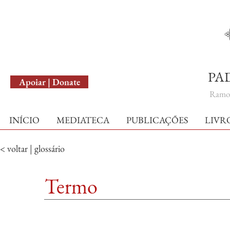
English Version
PA
Apoiar | Donate
Ramo 
INÍCIO
MEDIATECA
PUBLICAÇÕES
LIVR
< voltar | glossário
Termo