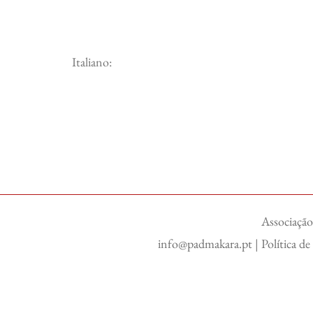
Italiano:
Associação
info@padmakara.pt
|
Política d