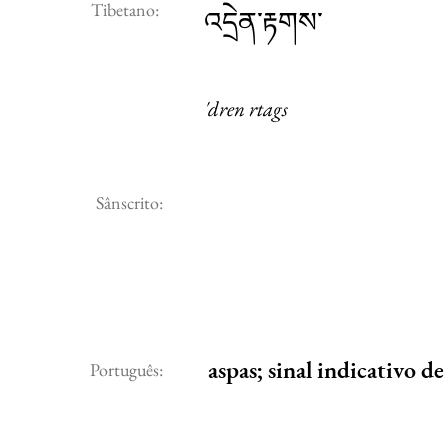
Tibetano:
འདྲེན་རྟགས་
'dren rtags
Sânscrito:
aspas; sinal indicativo de
Português: