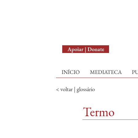
English Version
Apoiar | Donate
INÍCIO
MEDIATECA
P
< voltar | glossário
Termo