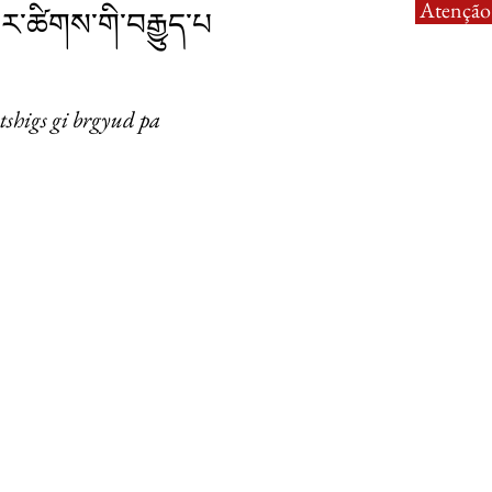
Atenção:
ེར་ཚིགས་གི་བརྒྱུད་པ
 tshigs gi brgyud pa