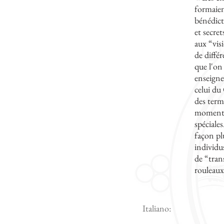
formaien
bénédicti
et secre
aux “vis
de diffé
que l'on 
enseigne
celui du
des terma
moment o
spéciale
façon pl
individu
de “trans
rouleaux
Italiano: