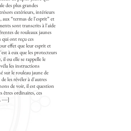
ule des plus grandes
résors extérieurs, intérieurs
, aux “termas de l'esprit” et
ents sont transcrits à l'aide
férentes de rouleaux jaunes
es qui ont reçu ces
r effet que leur esprit et
est à eux que les protecteurs
il ou elle se rappelle le
éla les instructions
é sur le rouleau jaune de
de les révéler à d'autres
ns de voir, il est question
s êtres ordinaires, ces
----]