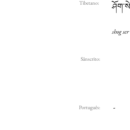
Tibetano:
ཤོག་ས
shog ser
Sânscrito:
-
Português: