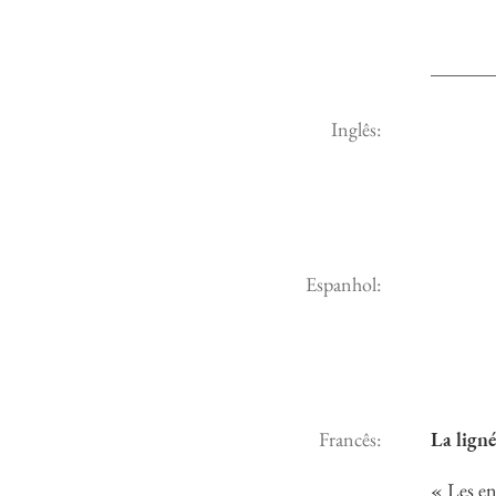
Inglês:
Espanhol:
Francês:
La ligné
« Les en