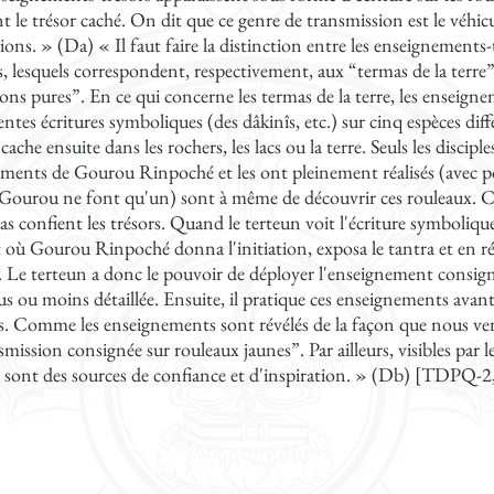
t le trésor caché. On dit que ce genre de transmission est le véhic
ons. » (Da) « Il faut faire la distinction entre les enseignements-t
ts, lesquels correspondent, respectivement, aux “termas de la terre”
ions pures”. En ce qui concerne les termas de la terre, les enseignem
rentes écritures symboliques (des dâkinîs, etc.) sur cinq espèces dif
cache ensuite dans les rochers, les lacs ou la terre. Seuls les discipl
ments de Gourou Rinpoché et les ont pleinement réalisés (avec pou
 Gourou ne font qu'un) sont à même de découvrir ces rouleaux. C'
s confient les trésors. Quand le terteun voit l'écriture symbolique, 
ù Gourou Rinpoché donna l'initiation, exposa le tantra et en rév
s. Le terteun a donc le pouvoir de déployer l'enseignement consign
us ou moins détaillée. Ensuite, il pratique ces enseignements avant 
s. Comme les enseignements sont révélés de la façon que nous veno
mission consignée sur rouleaux jaunes”. Par ailleurs, visibles par le
 sont des sources de confiance et d'inspiration. » (Db) [TDPQ-2, 